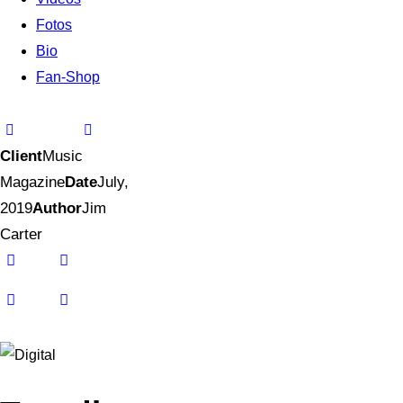
Fotos
Bio
Fan-Shop
Client
Music
Magazine
Date
July,
2019
Author
Jim
Carter