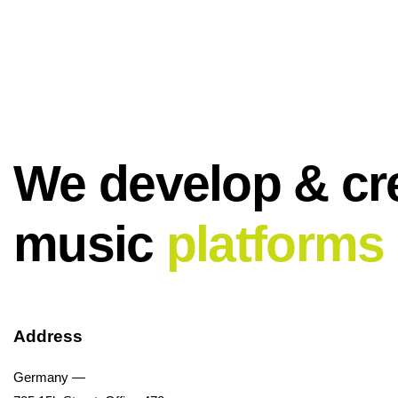
We develop & cr
music
platforms
Address
Germany —