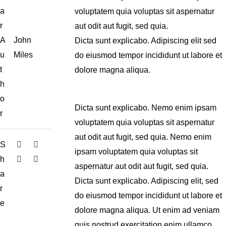
a
voluptatem quia voluptas sit aspernatur
r
aut odit aut fugit, sed quia.
A
John
Dicta sunt explicabo. Adipiscing elit sed
u
Miles
do eiusmod tempor incididunt ut labore et
t
dolore magna aliqua.
h
o
Dicta sunt explicabo. Nemo enim ipsam
r
voluptatem quia voluptas sit aspernatur
aut odit aut fugit, sed quia. Nemo enim
S
ipsam voluptatem quia voluptas sit
h
aspernatur aut odit aut fugit, sed quia.
a
Dicta sunt explicabo. Adipiscing elit, sed
r
do eiusmod tempor incididunt ut labore et
e
dolore magna aliqua. Ut enim ad veniam
quis nostrud exercitation enim ullamco.