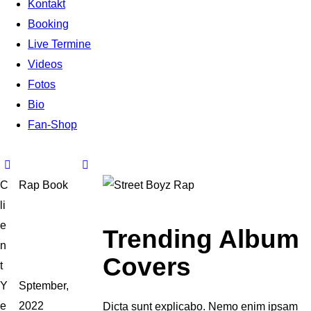
Kontakt
Booking
Live Termine
Videos
Fotos
Bio
Fan-Shop
C
Rap Book
li
e
Trending Album
n
Covers
t
Y
Sptember,
e
2022
Dicta sunt explicabo. Nemo enim ipsam