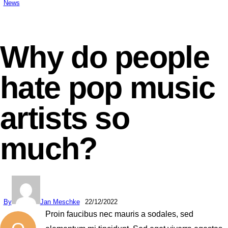
News
Why do people
hate pop music
artists so
much?
By
Jan Meschke
22/12/2022
Proin faucibus nec mauris a sodales, sed