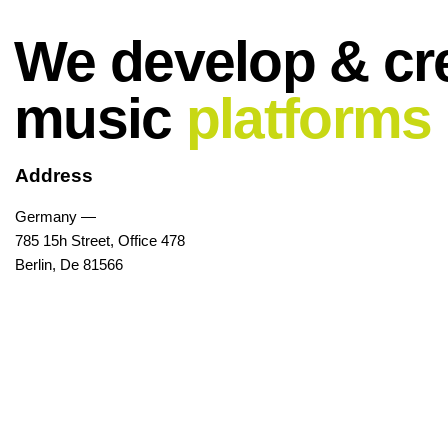
We develop & cr
music
platforms
Address
Germany —
785 15h Street, Office 478
Berlin, De 81566