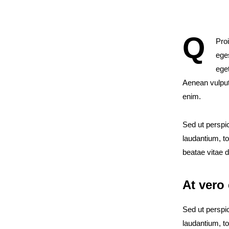
Q
Pro
ege
ege
Aenean vulputa
enim.
Sed ut perspi
laudantium, to
beatae vitae d
At vero
Sed ut perspi
laudantium, to