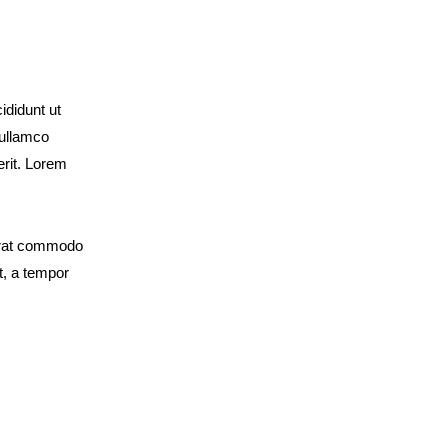
ididunt ut
 ullamco
erit. Lorem
 erat commodo
t, a tempor