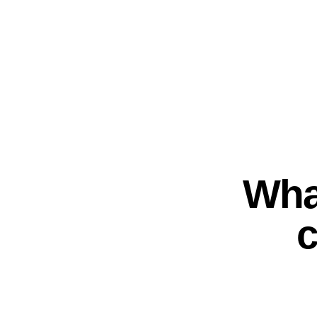
Wha
c