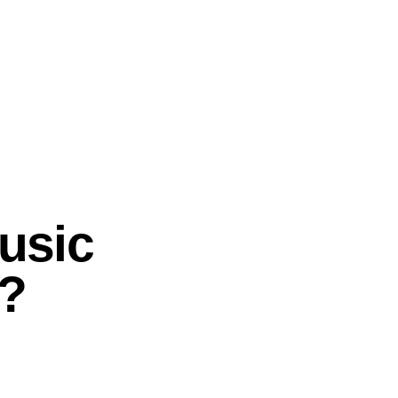
usic
n?