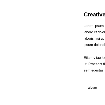
Creativ
Lorem ipsum do
labore et dol
laboris nisi u
ipsum dolor si
Etiam vitae le
ut. Praesent 
sem egestas. C
album