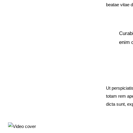
beatae vitae d
Curabi
enim c
Ut perspiciat
totam rem aper
dicta sunt, ex