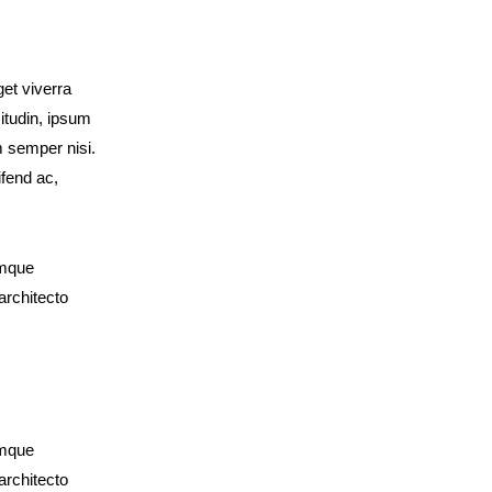
et viverra
itudin, ipsum
m semper nisi.
ifend ac,
emque
architecto
emque
architecto