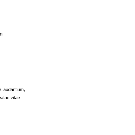
in
e laudantium,
eatae vitae